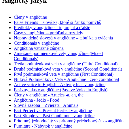
Anglický jazyk
Členy v angličtine
False Friends – slovíčka, ktoré si ľahko pomýliš
Predložky v angličtine – in, on, at a ďalšie
Časy v angličtine – prehľad a rozdiely
Nepravidelné slovesá v angličtine – tabuľka a cvičenia
Conditionals v angličtine
Angličtina vzťažné zámena
Zmiešané podmienkové vety v angličtine (Mixed
Conditionals)
Tretia podmienková veta v angličtine (Third Conditional)
Druhá podmienková veta v angličtine (Second Conditional)
Prvá podmienková veta v angličtine (First Conditional)
Nulová Podmienková Veta v Angličtine - zero conditional
Active voice in English - Aktívny hlas v angličtine
Pasívny hlas v angličtine (Passive Voice in English)
Členy v angličtine - Articles -a, an, the
Angličtina - Jedlo - Food
Slovná zásoba – Zvieratá - Animals
Past Perfect vs. Present Perfect v angličtine
Past Simple vs. Past Continuous v angličtine
Prítomný jednoduchý vs prítomný priebehový čas - angličtina
Furniture - Nábytok v angličtine