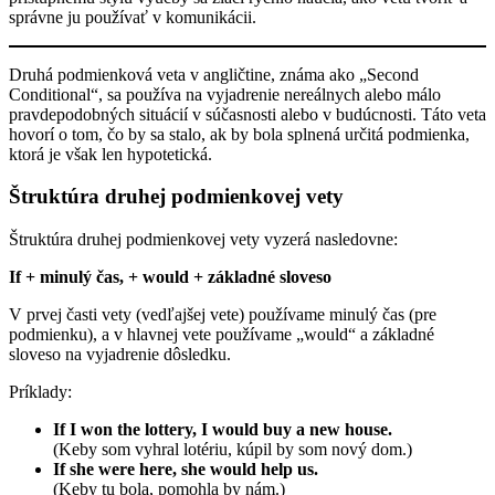
správne ju používať v komunikácii.
Druhá podmienková veta v angličtine, známa ako „Second
Conditional“, sa používa na vyjadrenie nereálnych alebo málo
pravdepodobných situácií v súčasnosti alebo v budúcnosti. Táto veta
hovorí o tom, čo by sa stalo, ak by bola splnená určitá podmienka,
ktorá je však len hypotetická.
Štruktúra druhej podmienkovej vety
Štruktúra druhej podmienkovej vety vyzerá nasledovne:
If + minulý čas, + would + základné sloveso
V prvej časti vety (vedľajšej vete) používame minulý čas (pre
podmienku), a v hlavnej vete používame „would“ a základné
sloveso na vyjadrenie dôsledku.
Príklady:
If I won the lottery, I would buy a new house.
(Keby som vyhral lotériu, kúpil by som nový dom.)
If she were here, she would help us.
(Keby tu bola, pomohla by nám.)