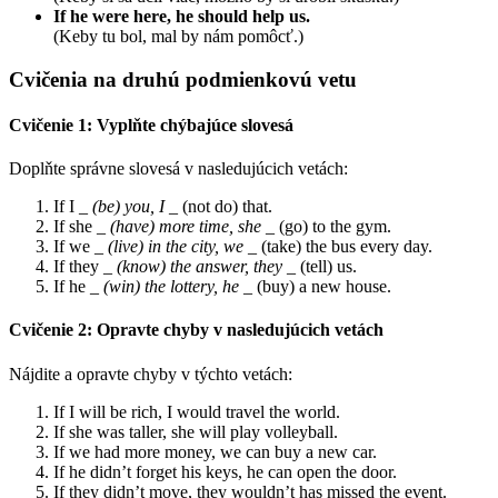
If he were here, he should help us.
(Keby tu bol, mal by nám pomôcť.)
Cvičenia na druhú podmienkovú vetu
Cvičenie 1: Vyplňte chýbajúce slovesá
Doplňte správne slovesá v nasledujúcich vetách:
If I
_ (be) you, I _
(not do) that.
If she
_ (have) more time, she _
(go) to the gym.
If we
_ (live) in the city, we _
(take) the bus every day.
If they
_ (know) the answer, they _
(tell) us.
If he
_ (win) the lottery, he _
(buy) a new house.
Cvičenie 2: Opravte chyby v nasledujúcich vetách
Nájdite a opravte chyby v týchto vetách:
If I will be rich, I would travel the world.
If she was taller, she will play volleyball.
If we had more money, we can buy a new car.
If he didn’t forget his keys, he can open the door.
If they didn’t move, they wouldn’t has missed the event.