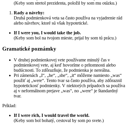
(Keby som stretol prezidenta, položil by som mu otázku.)
Rady a návrhy:
Druhá podmienková veta sa často používa na vyjadrenie rád
alebo návrhov, ktoré sú však hypotetické.
If I were you, I would take the job.
(Keby som bol na tvojom mieste, prijal by som tú prácu.)
Gramatické poznámky
V druhej podmienkovej vete používame minulý čas v
podmienkovej vete, aj keď hovoríme o prítomnosti alebo
budúcnosti. To zdôrazňuje, že podmienka je nereálna.
Pri zámenách „I“, „he“, „she“, „it“ môžeme namiesto „was“
použiť aj „were“. Tento tvar sa často používa, aby zdôraznil
hypotetickosť podmienky. V niektorých prípadoch sa používa
aj v neformálnom prejave „was“, no „were“ je štandardný
tvar.
Príklad:
If I were rich, I would travel the world.
(Keby som bol bohatý, cestoval by som po svete.)