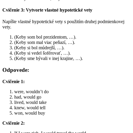
Cvičenie 3: Vytvorte vlastné hypotetické vety
Napíšte vlastné hypotetické vety s použitím druhej podmienkovej
vety.
(Keby som bol prezidentom, …).
(Keby som mal viac peňazí, …).
(Keby si bol múdrejší, …).
(Keby si vedel šoférovať, …).
(Keby sme bývali v inej krajine, …).
Odpovede:
Cvičenie 1:
were, wouldn’t do
had, would go
lived, would take
knew, would tell
won, would buy
Cvičenie 2: