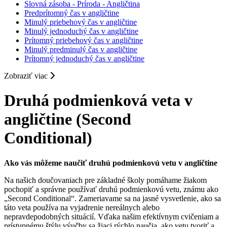
Slovná zásoba - Príroda - Angličtina
Predprítomný čas v angličtine
Minulý priebehový čas v angličtine
Minulý jednoduchý čas v angličtine
Prítomný priebehový čas v angličtine
Minulý predminulý čas v angličtine
Prítomný jednoduchý čas v angličtine
Zobraziť viac
Druhá podmienková veta v
angličtine (Second
Conditional)
Ako vás môžeme naučiť druhú podmienkovú vetu v angličtine
Na našich doučovaniach pre základné školy pomáhame žiakom
pochopiť a správne používať druhú podmienkovú vetu, známu ako
„Second Conditional“. Zameriavame sa na jasné vysvetlenie, ako sa
táto veta používa na vyjadrenie nereálnych alebo
nepravdepodobných situácií. Vďaka našim efektívnym cvičeniam a
prístupnému štýlu výučby sa žiaci rýchlo naučia, ako vetu tvoriť a