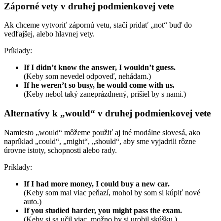
Záporné vety v druhej podmienkovej vete
Ak chceme vytvoriť zápornú vetu, stačí pridať „not“ buď do
vedľajšej, alebo hlavnej vety.
Príklady:
If I didn’t know the answer, I wouldn’t guess.
(Keby som nevedel odpoveď, nehádam.)
If he weren’t so busy, he would come with us.
(Keby nebol taký zaneprázdnený, prišiel by s nami.)
Alternatívy k „would“ v druhej podmienkovej vete
Namiesto „would“ môžeme použiť aj iné modálne slovesá, ako
napríklad „could“, „might“, „should“, aby sme vyjadrili rôzne
úrovne istoty, schopnosti alebo rady.
Príklady:
If I had more money, I could buy a new car.
(Keby som mal viac peňazí, mohol by som si kúpiť nové
auto.)
If you studied harder, you might pass the exam.
(Keby si sa učil viac, možno by si urobil skúšku.)