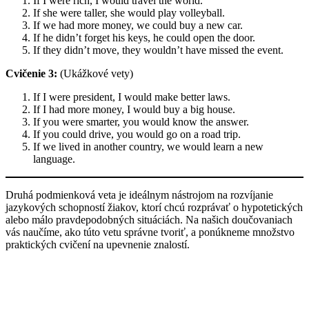
If I were rich, I would travel the world.
If she were taller, she would play volleyball.
If we had more money, we could buy a new car.
If he didn’t forget his keys, he could open the door.
If they didn’t move, they wouldn’t have missed the event.
Cvičenie 3:
(Ukážkové vety)
If I were president, I would make better laws.
If I had more money, I would buy a big house.
If you were smarter, you would know the answer.
If you could drive, you would go on a road trip.
If we lived in another country, we would learn a new
language.
Druhá podmienková veta je ideálnym nástrojom na rozvíjanie
jazykových schopností žiakov, ktorí chcú rozprávať o hypotetických
alebo málo pravdepodobných situáciách. Na našich doučovaniach
vás naučíme, ako túto vetu správne tvoriť, a ponúkneme množstvo
praktických cvičení na upevnenie znalostí.