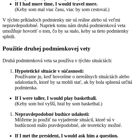
If I had more time, I would travel more.
(Keby som mal viac času, viac by som cestoval.)
V týchto príkladoch podmienky nie sú reálne alebo sú veľmi
nepravdepodobné. Napriek tomu nám druhá podmienková veta
umožňuje hovoriť o tom, čo by sa stalo, keby sa tieto podmienky
splnili.
Použitie druhej podmienkovej vety
Druhá podmienková veta sa používa v týchto situáciách:
Hypotetické situácie v súčasnosti:
Používame ju, keď hovoríme o nereálnych situáciách alebo
udalostiach, ktoré by sa mohli stať, ak by bola splnená určitá
podmienka.
If I were taller, I would play basketball.
(Keby som bol vyšší, hral by som basketbal.)
Nepravdepodobné budúce udalosti:
Môžeme ju použiť na vyjadrenie situácií, ktoré sú v
budúcnosti málo pravdepodobné, ale teoreticky možné.
If I met the president, I would ask him a question.