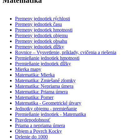
Matematika
Premeny jednotiek rýchlosti
Premeny jednotiek času
Premeny jednotiek hmotnosti
Premeny jednotiek objemu
Premeny jednotiek obsahu
Premeny jednotiek dĺžky
Rovnice – Vysvetlenie, príklady, cvičenia a riešenia
Premieňanie jednotiek hmotnosti
Premieňanie jednotiek dĺžky
Mierka mapy
Matematika: Mierka
Matematika: Zmiešané zlomky
Matematika: Nepriama úmera
Matematika: Priama úmera
Matematika: Pomer
Matematika - Geometrické útvary
Jednotky objemu - premieňanie
Premieňanie jednotiek - Matematika
Pravdepodobnosť
Priama a nepriama úmera
Objem a Povrch Kocky
Delenie do 1000