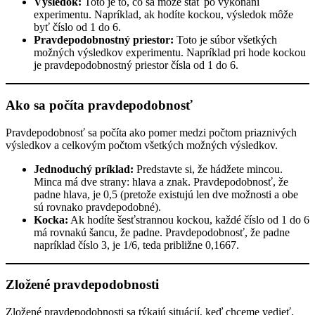
Výsledok:
Toto je to, čo sa môže stať po vykonaní
experimentu. Napríklad, ak hodíte kockou, výsledok môže
byť číslo od 1 do 6.
Pravdepodobnostný priestor:
Toto je súbor všetkých
možných výsledkov experimentu. Napríklad pri hode kockou
je pravdepodobnostný priestor čísla od 1 do 6.
Ako sa počíta pravdepodobnosť
Pravdepodobnosť sa počíta ako pomer medzi počtom priaznivých
výsledkov a celkovým počtom všetkých možných výsledkov.
Jednoduchý príklad:
Predstavte si, že hádžete mincou.
Minca má dve strany: hlava a znak. Pravdepodobnosť, že
padne hlava, je 0,5 (pretože existujú len dve možnosti a obe
sú rovnako pravdepodobné).
Kocka:
Ak hodíte šesťstrannou kockou, každé číslo od 1 do 6
má rovnakú šancu, že padne. Pravdepodobnosť, že padne
napríklad číslo 3, je 1/6, teda približne 0,1667.
Zložené pravdepodobnosti
Zložené pravdepodobnosti sa týkajú situácií, keď chceme vedieť,