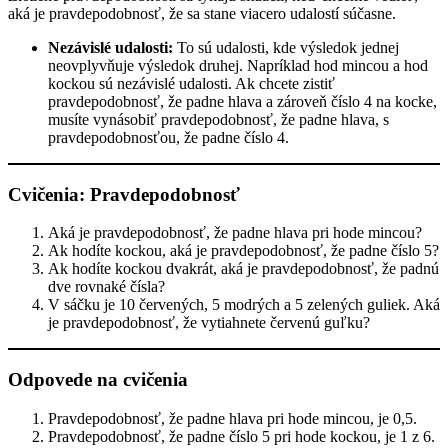
aká je pravdepodobnosť, že sa stane viacero udalostí súčasne.
Nezávislé udalosti:
To sú udalosti, kde výsledok jednej
neovplyvňuje výsledok druhej. Napríklad hod mincou a hod
kockou sú nezávislé udalosti. Ak chcete zistiť
pravdepodobnosť, že padne hlava a zároveň číslo 4 na kocke,
musíte vynásobiť pravdepodobnosť, že padne hlava, s
pravdepodobnosťou, že padne číslo 4.
Cvičenia: Pravdepodobnosť
Aká je pravdepodobnosť, že padne hlava pri hode mincou?
Ak hodíte kockou, aká je pravdepodobnosť, že padne číslo 5?
Ak hodíte kockou dvakrát, aká je pravdepodobnosť, že padnú
dve rovnaké čísla?
V sáčku je 10 červených, 5 modrých a 5 zelených guliek. Aká
je pravdepodobnosť, že vytiahnete červenú guľku?
Odpovede na cvičenia
Pravdepodobnosť, že padne hlava pri hode mincou, je 0,5.
Pravdepodobnosť, že padne číslo 5 pri hode kockou, je 1 z 6.